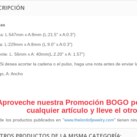
CRIPCIÓN
das
a: L:547mm x A:8mm (L:21.5" x A:0.3")
a: L:229mm x A:8mm (L:9.0" x A:0.3")
nte: L: 56mm x A: 40mm(L:2.20" x A: 1.57")
Si desea acortar la cadena o el pulso, haga una nota antes de enviar 
go, A: Ancho
Aproveche nuestra Promoción BOGO po
cualquier artículo y lleve el otr
e los productos publicados en "
www.thelordofjewelry.com
" tienen ni
OTROS PRODUCTOS DE LA MISMA CATEGORÍA: