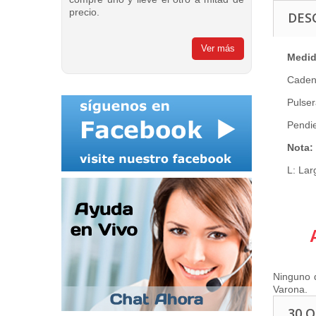
precio.
DES
Ver más
Medi
Caden
Pulser
Pendie
Nota:
L: Lar
Ninguno d
Varona.
30 