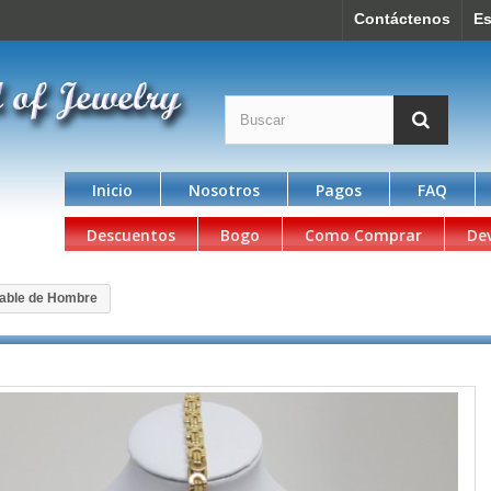
Contáctenos
Es
Inicio
Nosotros
Pagos
FAQ
Descuentos
Bogo
Como Comprar
De
dable de Hombre