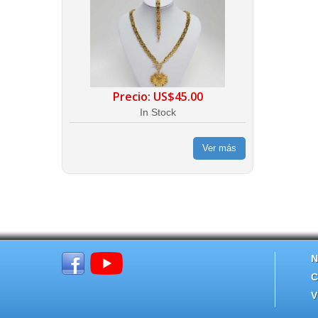
Precio:
US$45.00
In Stock
Ver más
N
C
V