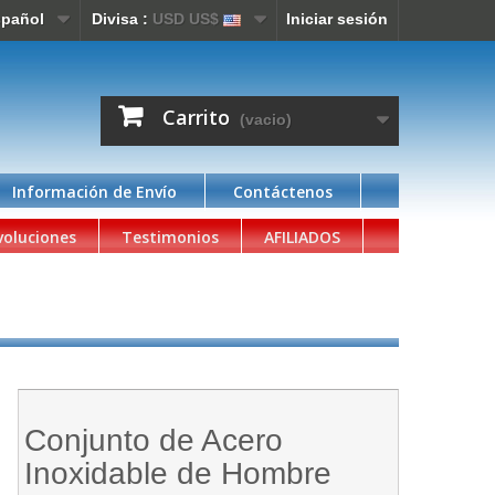
pañol
Divisa :
USD US$
Iniciar sesión
Carrito
(vacio)
Información de Envío
Contáctenos
voluciones
Testimonios
AFILIADOS
Conjunto de Acero
Inoxidable de Hombre